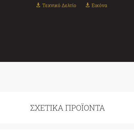
Τεχνικό Δελτίο
Εικόνα
ΣΧΕΤΙΚΆ ΠΡΟΪΌΝΤΑ