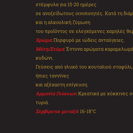
στέμφυλα για 15-20 ημέρες
σε ανοξείδωτους οινοποιητές. Κατά τη διά
και η αλκοολική ζύμωση
του προϊόντος σε ελεγχόμενες χαμηλές θερ
Χρώμα
: Πορφυρό με ιώδεις ανταύγειες.
Μύτη/Στόμα
: Έντονα αρώματα καραμελωμ
κυδώνι.
Γεύσεις από γλυκό του κουταλιού σταφύλι,
ήπιες ταννίνες
και αξέχαστη επίγευση.
Αρμονία Γεύσεων
: Κρεατικά με κόκκινες 
τυριά.
Σερβίρεται μεταξύ
: 16-18°C