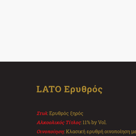
LATO Ερυθρός
Στυλ
: Ερυθρός ξηρός
Αλκοολικός Τίτλος
: 11% by Vol.
Οινοποίηση
: Κλασική ερυθρή οινοποίηση 