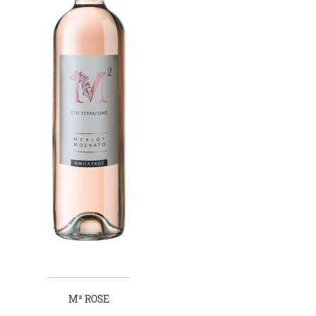
Μ² ROSE