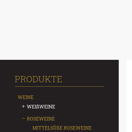
PRODUKTE
WEINE
WEI
ß
WEINE
ROSÉWEINE
MITTELSÜ
ß
E ROSEWEINE