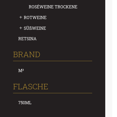
ROSÉWEINE TROCKENE
ROTWEINE
SÜ
ß
WEINE
RETSINA
BRAND
M²
FLASCHE
750ML